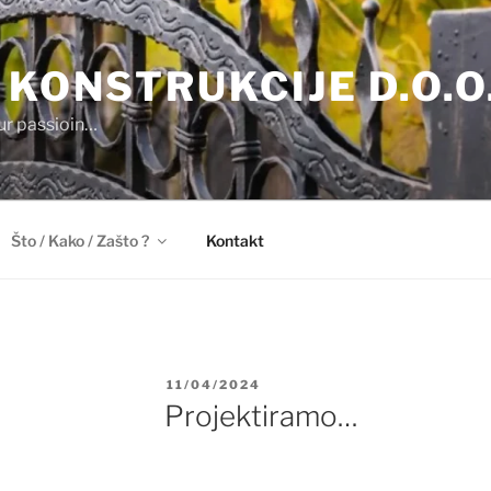
 KONSTRUKCIJE D.O.O
our passioin…
Što / Kako / Zašto ?
Kontakt
OBJAVLJENO
11/04/2024
Projektiramo…