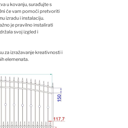
va u kovanju, surađujte s
Oni će vam pomoći pretvoriti
u izradu i instalaciju.
ažno je pravilno instalirati
ržala svoj izgled i
u za izražavanje kreativnosti i
nih elemenata.