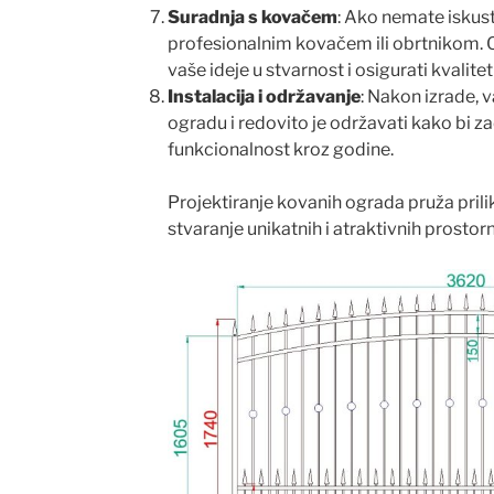
Suradnja s kovačem
: Ako nemate iskust
profesionalnim kovačem ili obrtnikom. 
vaše ideje u stvarnost i osigurati kvalitetn
Instalacija i održavanje
: Nakon izrade, v
ogradu i redovito je održavati kako bi zad
funkcionalnost kroz godine.
Projektiranje kovanih ograda pruža prilik
stvaranje unikatnih i atraktivnih prostor