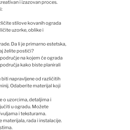
reativan i izazovan proces.
i:
zličite stilove kovanih ograda
ličite uzorke, oblike i
rade. Da li je primarno estetska,
j želite postići?
e područje na kojem će ograda
t područja kako biste planirali
iti napravljene od različitih
minij. Odaberite materijal koji
te o uzorcima, detaljima i
jučiti u ogradu. Možete
rivuljama i teksturama.
 materijala, rada i instalacije.
stima.