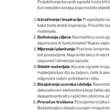
Projektiranje kovanih ograda može biti k
Evo nekoliko koraka koje možete slijedit
Istraživanje i inspiracija
: Pregledajte ra
kako biste dobili inspiraciju. Proučite raz
materijale.
Definiranje ciljeva
: Razmislite o svrsi og
sigurnosna ili funkcionalna? Kakav utjeca
Mjerenje i planiranje
: Precizno izmjerit
biti postavljena. Napravite skicu ili nacr
raspored i dimenzije ograde.
Odabir materijala
: Kovane ograde mogu b
materijala kao što su željezo, čelik ili alu
odgovara vašim potrebama i stilu.
Dizajniranje uzoraka i detalja
: Razmisli
dekorativnim elementima koje želite ukl
eksperimentirati s različitim oblicima, k
Proračun troškova
: Procijenite troškove
Budžetirajte u skladu s svojim mogućno