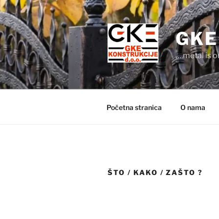
Preskoči
na
sadržaj
GKE
….metal is 
Početna stranica
O nama
ŠTO / KAKO / ZAŠTO ?