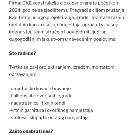
Firma GKE konstrukcije d.o.o. osnovana je početkom
2024. godine sa sjedištem u Pregradi s ciljem pružanja
kvalitetne usluge projektiranja, izrade i montaže raznih
metalnih konstrukcija, namještaja, ograda. Iza našeg
imena stoji team stručnih i odgovornih ljudi sa
dugogodišnjim iskustvom u navedenim poslovima.
Što radimo?
Tvrtka se bavi projektiranjem, izradom, montažom i
održavanjem :
-umjetničko kovane bravarije
-balkonskih i dvorišnih ograda
-nadstrešnica i fixnih tendi
-vrtnih garnitura i dvorišnog namještaja
-stolova i klupa, te ostalog namještaja
Zašto odabrati nas?