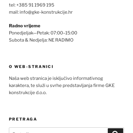
tel: +385 91 1969 195
mail: info@gke-konstrukcije.hr
Radno vrijeme
Ponedjeljak—Petak: 07:00–15:00
Subota & Nedjelja: NE RADIMO
O WEB-STRANICI
Naša web stranica je isključivo informativnog
karaktera, te služi u svrhe predstavljanja firme GKE
konstrukcije d.o.o.
PRETRAGA
Pretraži:
Pretra