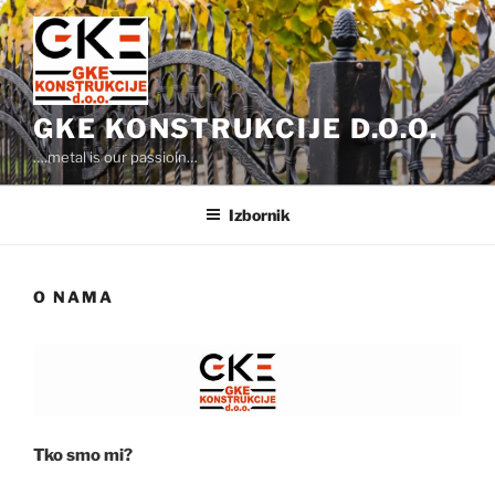
Preskoči
na
sadržaj
GKE KONSTRUKCIJE D.O.O.
….metal is our passioin…
Izbornik
O NAMA
Tko smo mi?