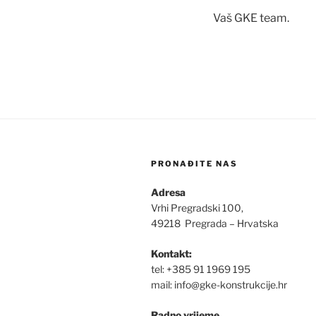
Vaš GKE team.
PRONAĐITE NAS
Adresa
Vrhi Pregradski 100,
49218 Pregrada – Hrvatska
Kontakt:
tel: +385 91 1969 195
mail: info@gke-konstrukcije.hr
Radno vrijeme