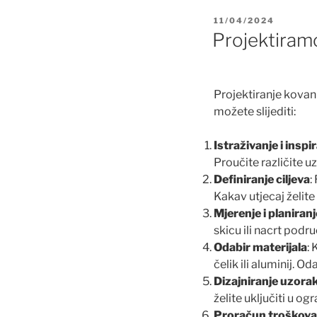
OBJAVLJENO
11/04/2024
Projektira
Projektiranje kovan
možete slijediti:
Istraživanje i inspir
Proučite različite uz
Definiranje ciljeva
:
Kakav utjecaj želite
Mjerenje i planiranj
skicu ili nacrt podr
Odabir materijala
:
čelik ili aluminij. 
Dizajniranje uzorak
želite uključiti u o
Proračun troškova