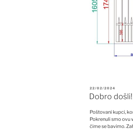
OBJAVLJENO
22/02/2024
Dobro došli!
Poštovani kupci, kor
Pokrenuli smo ovu w
čime se bavimo. Zah