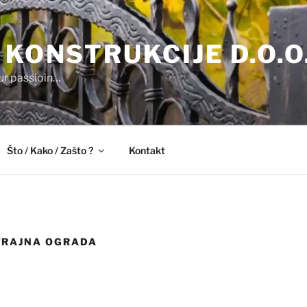
 KONSTRUKCIJE D.O.O
our passioin…
Što / Kako / Zašto ?
Kontakt
RAJNA OGRADA