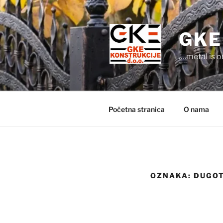
Preskoči
na
sadržaj
GKE
….metal is 
Početna stranica
O nama
OZNAKA:
DUGOT