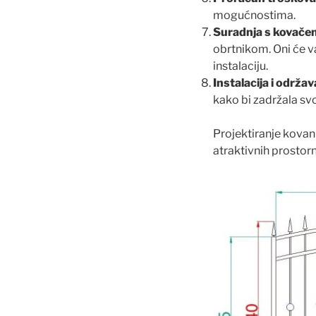
mogućnostima.
Suradnja s kovače
obrtnikom. Oni će va
instalaciju.
Instalacija i održav
kako bi zadržala svo
Projektiranje kovani
atraktivnih prostor