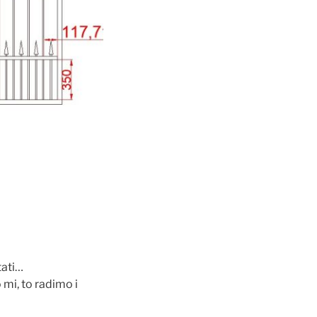
tati…
mi, to radimo i