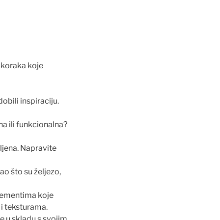
 koraka koje
obili inspiraciju.
na ili funkcionalna?
ljena. Napravite
ao što su željezo,
elementima koje
 i teksturama.
te u skladu s svojim