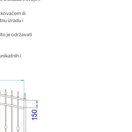
 kovačem ili
tnu izradu i
ito je održavati
unikatnih i