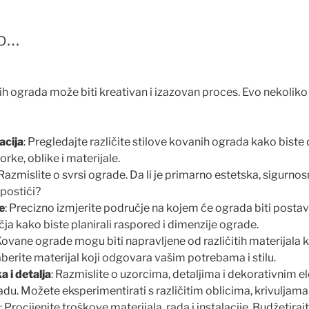
mo…
ih ograda može biti kreativan i izazovan proces. Evo nekoliko
acija
: Pregledajte različite stilove kovanih ograda kako biste d
orke, oblike i materijale.
 Razmislite o svrsi ograde. Da li je primarno estetska, sigurnos
 postići?
e
: Precizno izmjerite područje na kojem će ograda biti postav
učja kako biste planirali raspored i dimenzije ograde.
 Kovane ograde mogu biti napravljene od različitih materijala k
Odaberite materijal koji odgovara vašim potrebama i stilu.
a i detalja
: Razmislite o uzorcima, detaljima i dekorativnim 
gradu. Možete eksperimentirati s različitim oblicima, krivuljama
: Procijenite troškove materijala, rada i instalacije. Budžetiraj