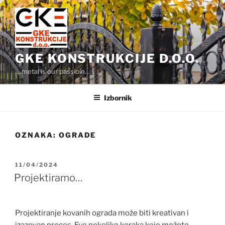
Preskoči
na
sadržaj
GKE KONSTRUKCIJE D.O.O.
….metal is our passioin…
Izbornik
OZNAKA:
OGRADE
OBJAVLJENO
11/04/2024
Projektiramo…
Projektiranje kovanih ograda može biti kreativan i
izazovan proces. Evo nekoliko koraka koje možete