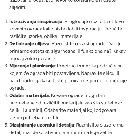
slijediti:
Istraživanje i inspiracija
: Pregledajte različite stilove
kovanih ograda kako biste dobili inspiraciju. Proučite
različite uzorke, oblike i materijale.
Definiranje ciljeva
: Razmislite o svrsi ograde. Da li je
primarno estetska, sigurnosna ili funkcionalna? Kakav
utjecaj želite postići?
Mjerenje i planiranje
: Precizno izmjerite područje na
kojem će ograda biti postavljena. Napravite skicu ili
nacrt područja kako biste planirali raspored i dimenzije
ograde.
Odabir materijala
: Kovane ograde mogu biti
napravljene od različitih materijala kao što su željezo,
čelik ili aluminij. Odaberite materijal koji odgovara
vašim potrebama i stilu.
Dizajniranje uzoraka i detalja
: Razmislite o uzorcima,
detaljima i dekorativnim elementima koje želite