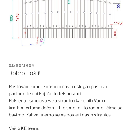
OBJAVLJENO
22/02/2024
Dobro došli!
Poštovani kupci, korisnici naših usluga i poslovni
partneri te oni koji će to tek postati…
Pokrenuli smo ovu web stranicu kako bih Vam u
kratkim crtama dočarali tko smo mi, to radimo i čime se
bavimo. Zahvaljujemo se na posjeti naših stranica.
Vaš GKE team.